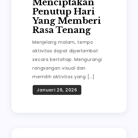
Menciptakan
Penutup Hari
Yang Memberi
Rasa Tenang
Menjelang malam, tempo
aktivitas dapat diperlambat
secara bertahap. Mengurangi
rangsangan visual dan
memilih aktivitas yang […]